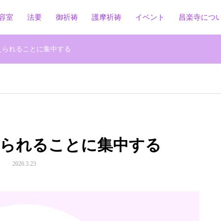
容室
法要
御祈祷
護摩祈祷
イベント
昌楽寺につ
えられることに集中する
えられることに集中する
2026.3.23