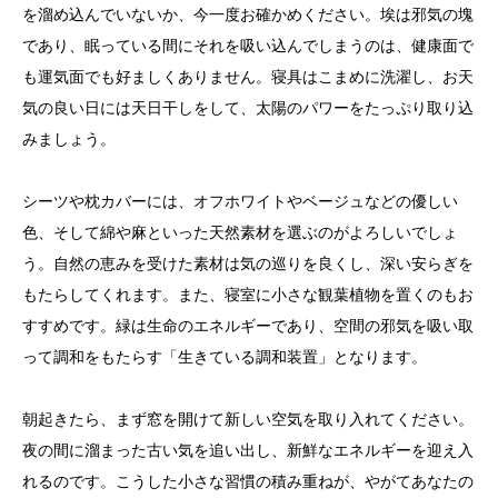
を溜め込んでいないか、今一度お確かめください。埃は邪気の塊
であり、眠っている間にそれを吸い込んでしまうのは、健康面で
も運気面でも好ましくありません。寝具はこまめに洗濯し、お天
気の良い日には天日干しをして、太陽のパワーをたっぷり取り込
みましょう。
シーツや枕カバーには、オフホワイトやベージュなどの優しい
色、そして綿や麻といった天然素材を選ぶのがよろしいでしょ
う。自然の恵みを受けた素材は気の巡りを良くし、深い安らぎを
もたらしてくれます。また、寝室に小さな観葉植物を置くのもお
すすめです。緑は生命のエネルギーであり、空間の邪気を吸い取
って調和をもたらす「生きている調和装置」となります。
朝起きたら、まず窓を開けて新しい空気を取り入れてください。
夜の間に溜まった古い気を追い出し、新鮮なエネルギーを迎え入
れるのです。こうした小さな習慣の積み重ねが、やがてあなたの