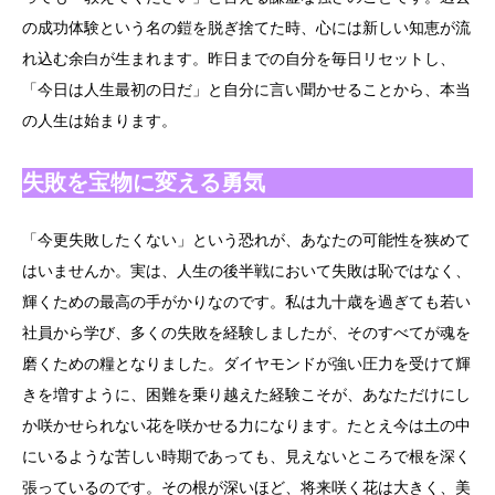
の成功体験という名の鎧を脱ぎ捨てた時、心には新しい知恵が流
れ込む余白が生まれます。昨日までの自分を毎日リセットし、
「今日は人生最初の日だ」と自分に言い聞かせることから、本当
の人生は始まります。
失敗を宝物に変える勇気
「今更失敗したくない」という恐れが、あなたの可能性を狭めて
はいませんか。実は、人生の後半戦において失敗は恥ではなく、
輝くための最高の手がかりなのです。私は九十歳を過ぎても若い
社員から学び、多くの失敗を経験しましたが、そのすべてが魂を
磨くための糧となりました。ダイヤモンドが強い圧力を受けて輝
きを増すように、困難を乗り越えた経験こそが、あなただけにし
か咲かせられない花を咲かせる力になります。たとえ今は土の中
にいるような苦しい時期であっても、見えないところで根を深く
張っているのです。その根が深いほど、将来咲く花は大きく、美