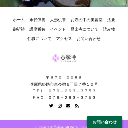
ホーム
永代供養
人形供養
お寺の中の美容室
法要
御祈祷
護摩祈祷
イベント
昌楽寺について
読み物
住職について
アクセス
お問い合わせ
〒６７０－００５６
兵庫県姫路市東今宿６丁目７番１０号
ＴＥＬ ０７９－２９３－３７５３
ＦＡＸ ０７９－２９３－３７５３
お問い合わせ
お問い合わせ
Copyright © 昌楽寺 All Rights Reserved.