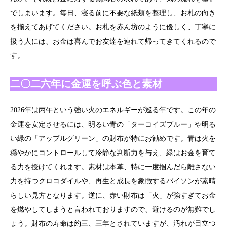
でしまいます。毎日、寝る前に不要な紙類を整理し、お札の向き
を揃えてあげてください。お札を赤ん坊のように優しく、丁寧に
扱う人には、お金は喜んでお友達を連れて帰ってきてくれるので
す。
二〇二六年に金運を呼ぶ色と素材
2026年は丙午という強い火のエネルギーが巡る年です。この年の
金運を安定させるには、明るい青の「ターコイズブルー」や明る
い緑の「アップルグリーン」の財布が特にお勧めです。青は火を
穏やかにコントロールして冷静な判断力を与え、緑はお金を育て
る力を授けてくれます。素材は本革、特に一度掴んだら離さない
力を持つクロコダイルや、再生と成長を象徴するパイソンが素晴
らしい見方となります。逆に、赤い財布は「火」が強すぎてお金
を燃やしてしまうと言われておりますので、避けるのが無難でし
ょう。財布の寿命は約三、三年とされていますが、汚れが目立つ