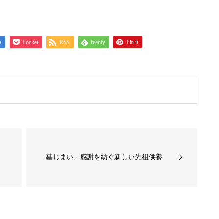
a
Pocket
RSS
feedly
Pin it
墓じまい、感謝を紡ぐ新しい先祖供養