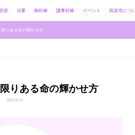
容室
法要
御祈祷
護摩祈祷
イベント
昌楽寺につ
：限りある命の輝かせ方
：限りある命の輝かせ方
2025.10.31