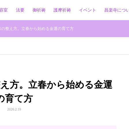
容室
法要
御祈祷
護摩祈祷
イベント
昌楽寺につ
布の整え方。立春から始める金運の育て方
整え方。立春から始める金運
の育て方
2026.2.19