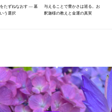
をたずねなおす ― 墓
与えることで豊かさは巡る。お
いう選択
釈迦様の教えと金運の真実