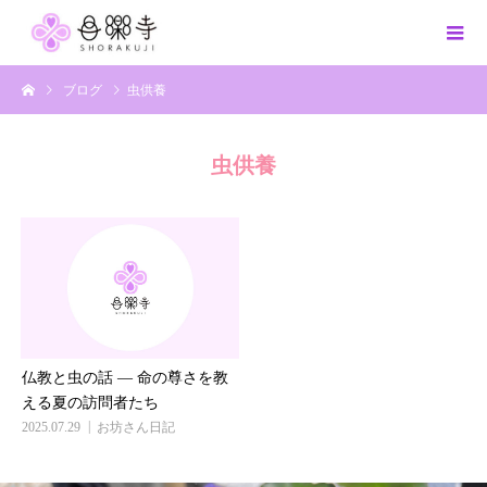
ブログ
虫供養
虫供養
仏教と虫の話 ― 命の尊さを教
える夏の訪問者たち
2025.07.29
お坊さん日記