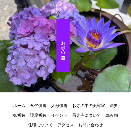
お寺の中の美容室
ホーム
永代供養
人形供養
お寺の中の美容室
法要
御祈祷
護摩祈祷
イベント
昌楽寺について
読み物
住職について
アクセス
お問い合わせ