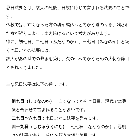
忌日法要とは、故人の死後、日数に応じて営まれる法要のことで
す。
仏教では、亡くなった方の魂が成仏へと向かう道のりを、残され
た者が祈りによって支え続けるという考えがあります。
特に、初七日、二七日（ふたなのか）、三七日（みなのか）と続
く七日ごとの法要には、
故人があの世での裁きを受け、次の生へ向かうための大切な節目
とされてきました。
主な忌日法要は以下の通りです。
初七日（しょなのか）
：亡くなってから七日目。現代では葬
儀と合わせて営まれることが多いです。
二七日〜六七日
：七日ごとに法要を営みます。
四十九日（しじゅうくにち）
：七七日（なななのか）。忌明
けの法要であり、成仏を願う大切な節目です。