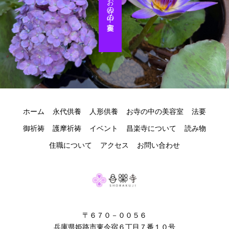
お寺の中の美容室
ホーム
永代供養
人形供養
お寺の中の美容室
法要
御祈祷
護摩祈祷
イベント
昌楽寺について
読み物
住職について
アクセス
お問い合わせ
〒６７０－００５６
兵庫県姫路市東今宿６丁目７番１０号