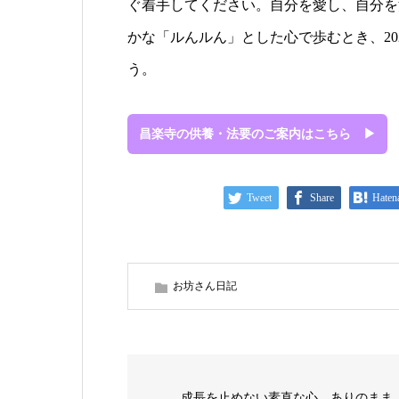
ぐ着手してください。自分を愛し、自分を
かな「ルんルん」とした心で歩むとき、2
う。
昌楽寺の供養・法要のご案内はこちら ▶
Tweet
Share
Haten
お坊さん日記
成長を止めない素直な心。ありのまま