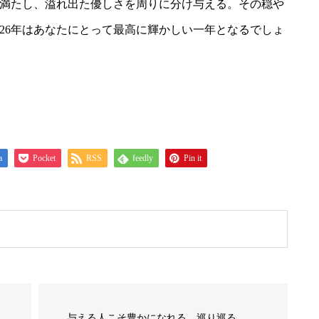
満たし、溢れ出た優しさを周りに分け与える。その穏や
026年はあなたにとって最高に輝かしい一年となるでしょ
a
Pocket
RSS
feedly
Pin it
与える人こそ豊かになれる。巡り巡る