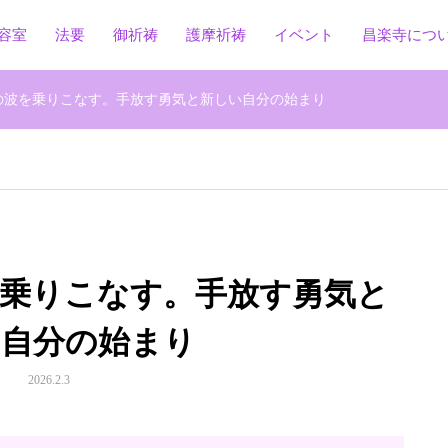
容室
法要
御祈祷
護摩祈祷
イベント
昌楽寺につ
化の波を乗りこなす。手放す勇気と新しい自分の始まり
波を乗りこなす。手放す勇気と
い自分の始まり
2026.2.3