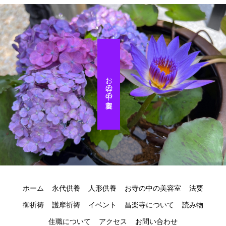
お寺の中の美容室
ホーム
永代供養
人形供養
お寺の中の美容室
法要
御祈祷
護摩祈祷
イベント
昌楽寺について
読み物
住職について
アクセス
お問い合わせ