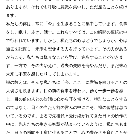
ありますが、それでも呼吸に意識を集中し、ただ座ることを続け
ます。
私たちの体は、常に「今」を生きることに集中しています。食事
をし、眠り、歩き、話す。これらすべては、この瞬間の連続の中
で行われています。しかし、私たちの心はどうでしょうか。心は
過去を記憶し、未来を想像する力を持っています。その力がある
からこそ、私たちは様々なことを学び、進歩することができま
す。一方で、その力ゆえに、過去の失敗を悔やんだり、まだ来ぬ
未来に不安を感じたりしてしまいます。
禅の教えは、そんな私たちに「今、ここ」に意識を向けることの
大切さを説きます。目の前の食事を味わい、歩く一歩一歩を感
じ、目の前の人との対話に心から耳を傾ける。特別なことをする
のではなく、日々の当たり前の営みの中にこそ、禅の智慧は息づ
いているのです。まるで先祖代々受け継がれてきた日々の所作の
中に、先人たちの生きる智慧が詰まっているように、私たちもま
た、日々の瞬間を丁寧に生きることで、心の豊かさを育むことが