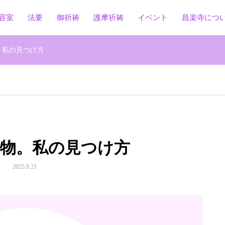
容室
法要
御祈祷
護摩祈祷
イベント
昌楽寺につ
。私の見つけ方
宝物。私の見つけ方
2025.9.21