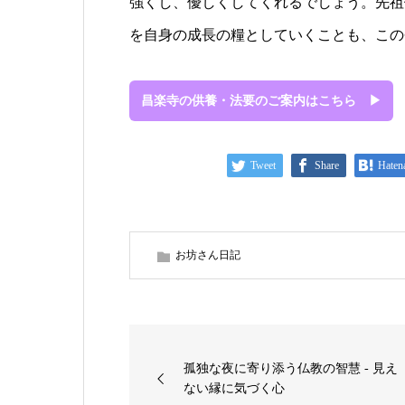
強くし、優しくしてくれるでしょう。先祖
を自身の成長の糧としていくことも、この
昌楽寺の供養・法要のご案内はこちら ▶
Tweet
Share
Haten
お坊さん日記
孤独な夜に寄り添う仏教の智慧 - 見え
ない縁に気づく心