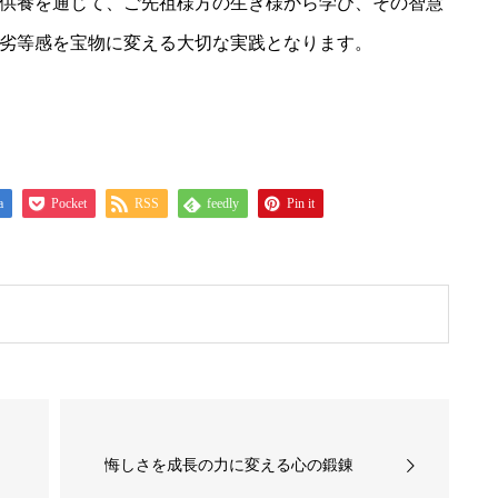
供養を通じて、ご先祖様方の生き様から学び、その智慧
劣等感を宝物に変える大切な実践となります。
a
Pocket
RSS
feedly
Pin it
悔しさを成長の力に変える心の鍛錬