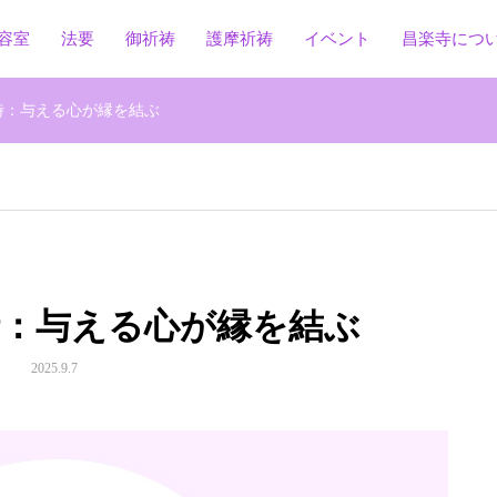
容室
法要
御祈祷
護摩祈祷
イベント
昌楽寺につ
時：与える心が縁を結ぶ
時：与える心が縁を結ぶ
2025.9.7