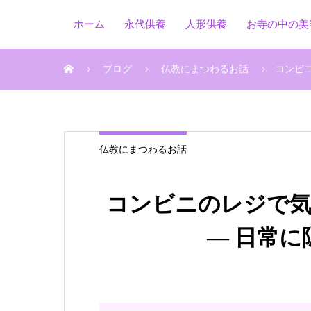
ホーム
永代供養
人形供養
お寺の中の美
ブログ
仏教にまつわるお話
コンビ
仏教にまつわるお話
コンビニのレジで
― 日常