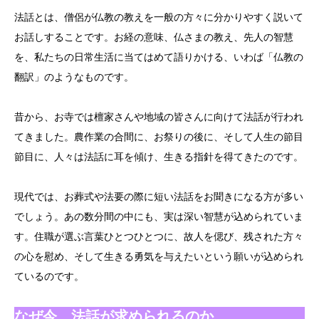
法話とは、僧侶が仏教の教えを一般の方々に分かりやすく説いて
お話しすることです。お経の意味、仏さまの教え、先人の智慧
を、私たちの日常生活に当てはめて語りかける、いわば「仏教の
翻訳」のようなものです。
昔から、お寺では檀家さんや地域の皆さんに向けて法話が行われ
てきました。農作業の合間に、お祭りの後に、そして人生の節目
節目に、人々は法話に耳を傾け、生きる指針を得てきたのです。
現代では、お葬式や法要の際に短い法話をお聞きになる方が多い
でしょう。あの数分間の中にも、実は深い智慧が込められていま
す。住職が選ぶ言葉ひとつひとつに、故人を偲び、残された方々
の心を慰め、そして生きる勇気を与えたいという願いが込められ
ているのです。
なぜ今、法話が求められるのか