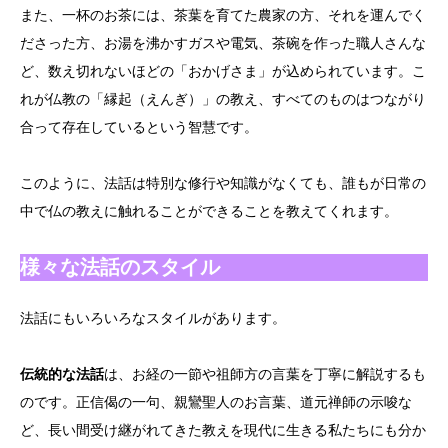
また、一杯のお茶には、茶葉を育てた農家の方、それを運んでく
ださった方、お湯を沸かすガスや電気、茶碗を作った職人さんな
ど、数え切れないほどの「おかげさま」が込められています。こ
れが仏教の「縁起（えんぎ）」の教え、すべてのものはつながり
合って存在しているという智慧です。
このように、法話は特別な修行や知識がなくても、誰もが日常の
中で仏の教えに触れることができることを教えてくれます。
様々な法話のスタイル
法話にもいろいろなスタイルがあります。
伝統的な法話
は、お経の一節や祖師方の言葉を丁寧に解説するも
のです。正信偈の一句、親鸞聖人のお言葉、道元禅師の示唆な
ど、長い間受け継がれてきた教えを現代に生きる私たちにも分か