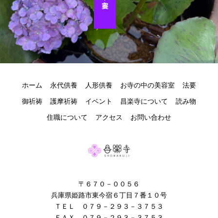
ホーム
永代供養
人形供養
お寺の中の美容室
法要
御祈祷
護摩祈祷
イベント
昌楽寺について
読み物
住職について
アクセス
お問い合わせ
〒６７０－００５６
兵庫県姫路市東今宿６丁目７番１０号
ＴＥＬ ０７９－２９３－３７５３
ＦＡＸ ０７９－２９３－３７５３