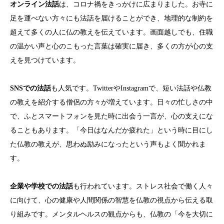
オンライン法話
は、コロナ禍をきっかけに広まりました。お寺に
足を運べない方々にも法話を届けることができ、地理的な制約を
超えて多くの人に仏の教えを伝えています。画面越しでも、住職
の温かい声と心のこもった言葉は確実に届き、多くの方が心の支
えを見つけています。
SNSでの法話
も人気です。TwitterやInstagramで、短い法話や仏教
の教えを紹介する僧侶の方々が増えています。日々の忙しさの中
で、ふとスマートフォンを見た時に出会う一言が、心の支えにな
ることもあります。「今日はなんだか疲れた」という時に目にし
た仏教の教えが、思わぬ励みになったという声もよく聞かれま
す。
企業や学校での法話
も行われています。ストレス社会で働く人々
に向けて、心の健康や人間関係の智慧を仏教の視点から伝える取
り組みです。メンタルヘルスの観点からも、仏教の「今を大切に