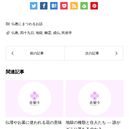
仏教にまつわるお話
仏教
,
四十九日
,
地獄
,
幽霊
,
成仏
,
民俗学
関連記事
仏壇やお墓に使われる花の意味
地獄の種類と住人たち ― 誰が