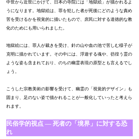
中世から近世にかけて、日本の寺院には「地獄絵」が描かれるよ
うになります。地獄絵は、罪を犯した者が死後にどのような責め
苦を受けるかを視覚的に描いたもので、庶民に対する道徳的な教
化のためにも用いられました。
地獄絵には、罪人が裁きを受け、針の山や血の池で苦しむ様子が
克明に描かれています。その中には、浮遊する魂や、彷徨う霊の
ような姿も含まれており、のちの幽霊表現の原型とも言えるでし
ょう。
こうした宗教美術の影響を受けて、幽霊の「視覚的デザイン」も
固まり、足のない姿で描かれることが一般化していったと考えら
れます。
民俗学的視点 ― 死者の「境界」に対する恐
れ